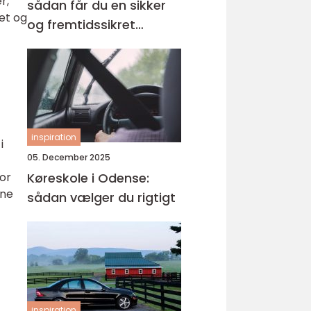
r,
sådan får du en sikker
et og
og fremtidssikret
løsning
inspiration
i
05. December 2025
for
Køreskole i Odense:
nne
sådan vælger du rigtigt
inspiration