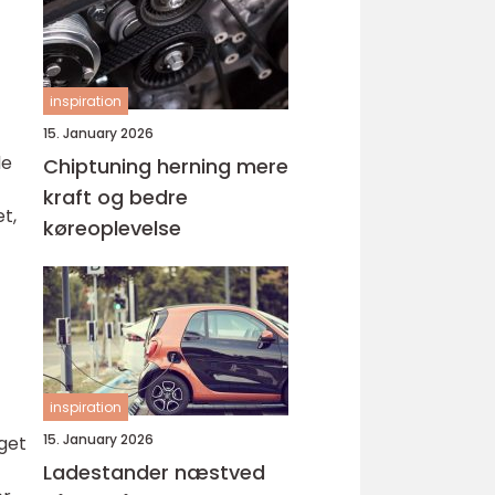
inspiration
15. January 2026
de
Chiptuning herning mere
kraft og bedre
t,
køreoplevelse
inspiration
15. January 2026
æget
Ladestander næstved