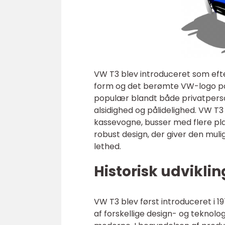
VW T3 blev introduceret som efte
form og det berømte VW-logo på fr
populær blandt både privatperson
alsidighed og pålidelighed. VW T3
kassevogne, busser med flere pla
robust design, der giver den muli
lethed.
Historisk udvikli
VW T3 blev først introduceret i 1
af forskellige design- og teknol