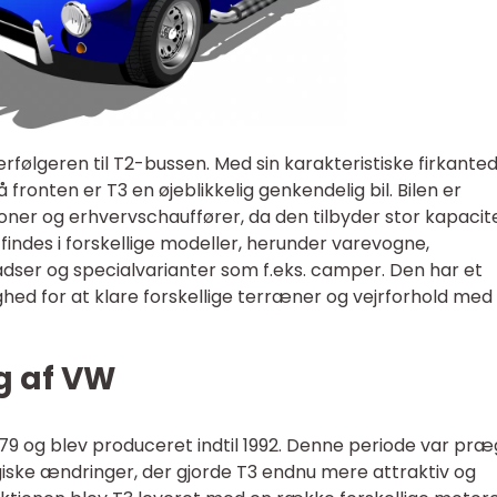
rfølgeren til T2-bussen. Med sin karakteristiske firkante
onten er T3 en øjeblikkelig genkendelig bil. Bilen er
er og erhvervschauffører, da den tilbyder stor kapacite
 findes i forskellige modeller, herunder varevogne,
dser og specialvarianter som f.eks. camper. Den har et
ghed for at klare forskellige terræner og vejrforhold med
ng af VW
979 og blev produceret indtil 1992. Denne periode var pr
ogiske ændringer, der gjorde T3 endnu mere attraktiv og