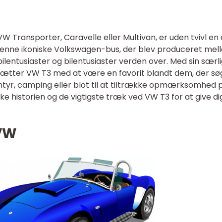
 Transporter, Caravelle eller Multivan, er uden tvivl en 
 Denne ikoniske Volkswagen-bus, der blev produceret mel
 bilentusiaster og bilentusiaster verden over. Med sin særl
sætter VW T3 med at være en favorit blandt dem, der sø
ventyr, camping eller blot til at tiltrække opmærksomhed 
rske historien og de vigtigste træk ved VW T3 for at give di
 VW