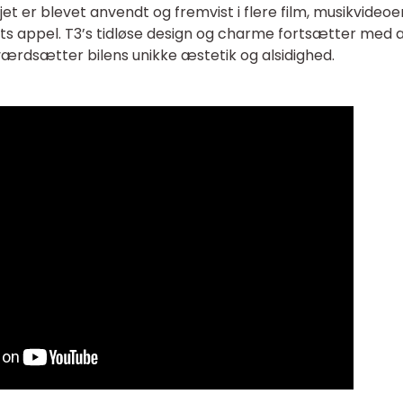
jet er blevet anvendt og fremvist i flere film, musikvideoe
ets appel. T3’s tidløse design og charme fortsætter med 
værdsætter bilens unikke æstetik og alsidighed.