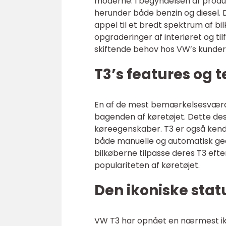
moderne. I begyndelsen af produ
herunder både benzin og diesel. 
appel til et bredt spektrum af bil
opgraderinger af interiøret og ti
skiftende behov hos VW’s kunder
T3’s features og 
En af de mest bemærkelsesværdi
bagenden af køretøjet. Dette des
køreegenskaber. T3 er også kendt
både manuelle og automatisk gea
bilkøberne tilpasse deres T3 eft
populariteten af køretøjet.
Den ikoniske stat
VW T3 har opnået en nærmest iko