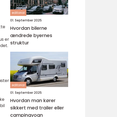
editorial
01. September 2025
tte
Hvordan bilerne
ændrede byernes
us er
struktur
det.
aster
editorial
01. September 2025
ske
Hvordan man kører
bil
sikkert med trailer eller
campingvogn