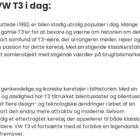
VW T3 i dag:
tede i 1992, er bilen stadig utrolig populær i dag. Mange
r gamle T3’er for at bevare og værne om historien om de
stort samfund af T3-ejere, der arrangerer møder, rejser og
es passion for dette køretøj. Med sin stigende klassikerstat
et samlerobjekt med stigende værdier på brugtbilsmarke
genkendelige og ikoniske køretøjer i bilhistorien. Med sin
 og alsidighed har T3 tiltrukket bilentusiaster og bilentusi
et flere design- og teknologiske ændringer i løbet af sin
gjort den endnu mere attraktiv og moderne. Selvom
ig et eftertragtet køretøj, der appellerer til både klassi
bere. VW T3 vil fortsætte med at forblive en legendarisk 
d fremover.