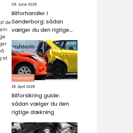
09. June 2026
Bilforhandler i
Sønderborg: sådan
af de
lem
vælger du den rigtige
ige
brugtbil
ger
på
g et
inspiration
28. April 2026
Bilforsikring guide:
sådan vælger du den
rigtige dækning