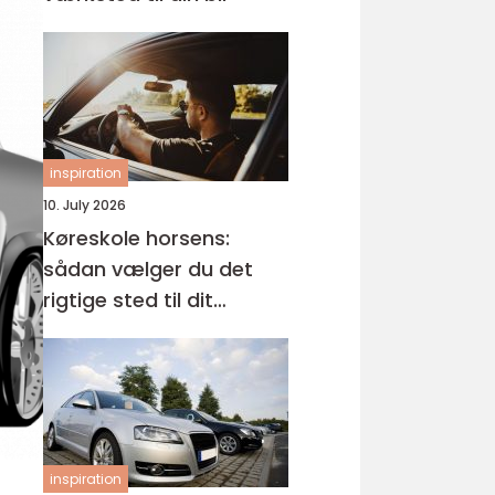
inspiration
10. July 2026
Køreskole horsens:
sådan vælger du det
rigtige sted til dit
kørekort
inspiration