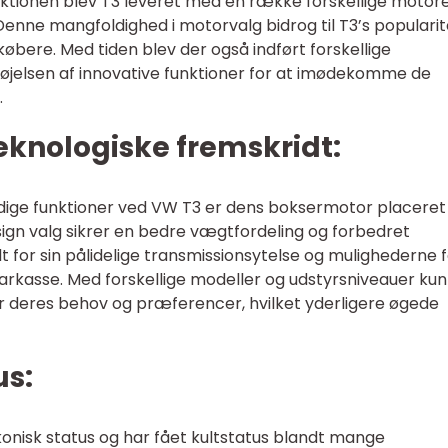
ktionen blev T3 leveret med en række forskellige motore
Denne mangfoldighed i motorvalg bidrog til T3’s popularit
købere. Med tiden blev der også indført forskellige
lføjelsen af innovative funktioner for at imødekomme de
.
teknologiske fremskridt:
ge funktioner ved VW T3 er dens boksermotor placeret 
ign valg sikrer en bedre vægtfordeling og forbedret
 for sin pålidelige transmissionsytelse og mulighederne 
rkasse. Med forskellige modeller og udstyrsniveauer ku
er deres behov og præferencer, hvilket yderligere øgede
us:
nisk status og har fået kultstatus blandt mange