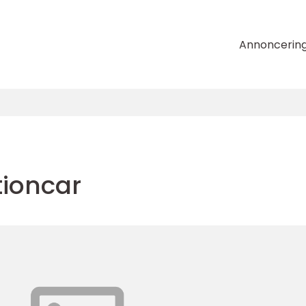
Annoncerin
tioncar