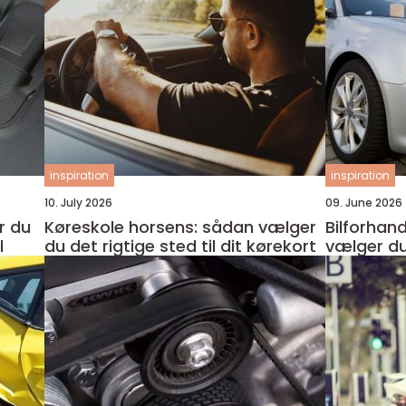
inspiration
inspiration
10. July 2026
09. June 2026
r du
Køreskole horsens: sådan vælger
Bilforhan
l
du det rigtige sted til dit kørekort
vælger du