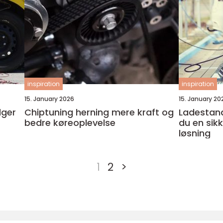
inspiration
inspiration
15. January 2026
15. January 20
lger
Chiptuning herning mere kraft og
Ladestander 
bedre køreoplevelse
du en sik
løsning
1
2
>