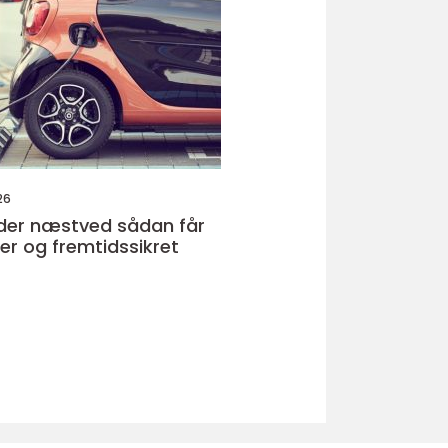
26
næstved sådan får
ker og fremtidssikret